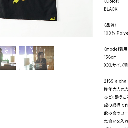
〈Color〉
BLACK
〈品質〉
100% Polye
〈model着
158cm
XXLサイズ
21SS aloha 
昨年大人気だ
ひどく酔うこ
虎の総柄で作
飲み会のユニ
気合いを入れ