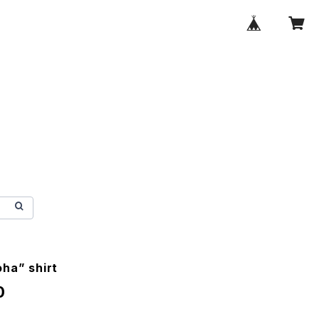
oha” shirt
0