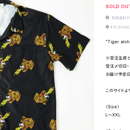
SOLD OU
別途送料が
¥10,00
“Tiger aloh
※受注生産
受注〆切日・・
お届け予定日・
このサイトよ
〈Size〉
L～XXL