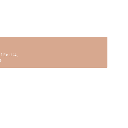
Eastは、
す