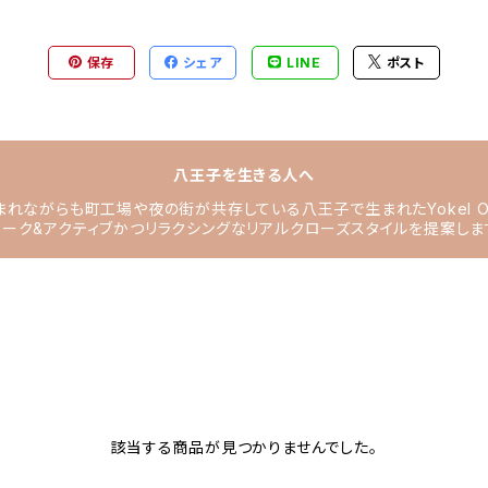
保存
シェア
LINE
ポスト
八王子を生きる人へ
れながらも町工場や夜の街が共存している八王子で生まれたYokel Of 
ワーク&アクティブかつリラクシングなリアルクローズスタイルを提案しま
該当する商品が見つかりませんでした。